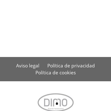
Los servidores del Sitio Web podrán detectar de
manera automática la dirección IP y el nombre de
dominio utilizados por el usuario. Una dirección IP es
un número asignado automáticamente a un
ordenador cuando ésta se conecta a Internet. Toda
esta información es registrada en un fichero de
actividad del servidor debidamente inscrito que
permite el posterior procesamiento de los datos con el
fin de obtener mediciones únicamente estadísticas que
permitan conocer el número de impresiones de
páginas, el número de visitas realizadas a los servicios
Aviso legal
Política de privacidad
web, el orden de visitas, el punto de acceso, etc.
Política de cookies